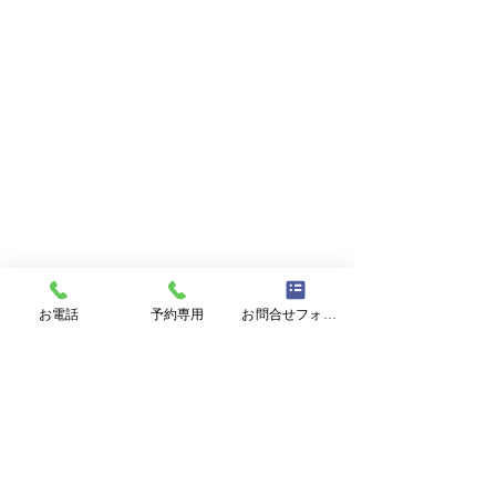
お電話
予約専用
お問合せフォーム
小児科 皮膚科 乳幼児健診
丸山小児科・皮フ科
茨城県水戸市の
〒310-0021 茨城県水戸市南町2丁目3-31
TEL：029-221-2336